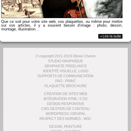
Que ce soit pour votre site web, vos plaquettes, ou même pour mettre
sur vos articles, il y a souvent besoin d’image : photo, dessin,
montage, illustration...
Lire la suite
© copyright 2011-2019 Olivier Chevre
STUDIO GRAPHIQUE
GRAPHISTE FREELANCE
IDENTITÉ VISUELLE, LOGO
SUPPORTS DE COMMUNICATION
PAO - PRINT
PLAQUETTE BROCHURE
CRÉATION DE SITES WEB
INTÉGRATION HTML / CSS
DESIGN RESPONSIVE
CMS GESTION DE CONTENU
WORDPRESS / DRUPAL
RESPECT DES NORMES - W3C
DESSIN, PEINTURE