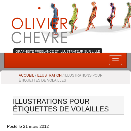
GRAPHISTE FREELANCE ET ILLUSTRATEUR SUR LILLE
Skip
Toggle
to
navigati
content
ACCUEIL
/
ILLUSTRATION
/ ILLUSTRATIONS POUR
ÉTIQUETTES DE VOLAILLES
ILLUSTRATIONS POUR
ÉTIQUETTES DE VOLAILLES
Posté le
21 mars 2012