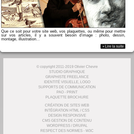
Que ce soit pour votre site web, vos plaquettes, ou même pour mettre
sur vos articles, il y a souvent besoin d’image : photo, dessin,
montage, illustration...
Lire la suite
© copyright 2011-2019 Olivier Chevre
STUDIO GRAPHIQUE
GRAPHISTE FREELANCE
IDENTITÉ VISUELLE, LOGO
SUPPORTS DE COMMUNICATION
PAO - PRINT
PLAQUETTE BROCHURE
CRÉATION DE SITES WEB
INTÉGRATION HTML / CSS
DESIGN RESPONSIVE
CMS GESTION DE CONTENU
WORDPRESS / DRUPAL
RESPECT DES NORMES - W3C